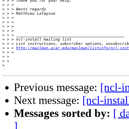
>
>
>
>
>
>
>
>
>
>
>
>
 > > 
http://mailman.ucar.edu/mailman/listinfo/ncl-inst
>
>
>
>
Previous message:
[ncl-i
Next message:
[ncl-insta
Messages sorted by:
[ d
]