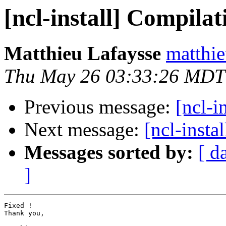
[ncl-install] Compila
Matthieu Lafaysse
matthie
Thu May 26 03:33:26 MDT
Previous message:
[ncl-i
Next message:
[ncl-insta
Messages sorted by:
[ d
]
Fixed !

Thank you,
