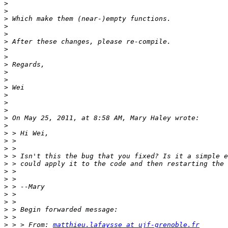
>
>
>
>
>
>
>
>
>
>
>
>
>
>
>
>
>
>
>
>
>
>
>
>
>
>
>
>
>
>
 > > From: 
matthieu.lafaysse at ujf-grenoble.fr